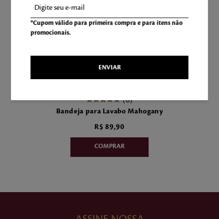
*Cupom válido para primeira compra e para itens não
promocionais.
ENVIAR
6
Bandeja para Lavabo Mahogany
R$
89
,
90