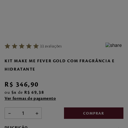
7
º
make me fever
8
º
style
9
º
style pleasures
10
º
flor cerejeira
33
avaliações
KIT MAKE ME FEVER GOLD COM FRAGRÂNCIA E
HIDRATANTE
R$
346
,
90
ou
5
de
R$
69
,
38
Ver formas de pagamento
－
＋
COMPRAR
DESCRIÇÃO