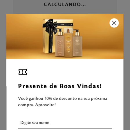
CALCULANDO...
ADICIONAR À SACOLA
Aproveite e tenha uma experiência
Mahogany completa!
Presente de Boas Vindas!
LEVE TAMBÉM
Você ganhou 10% de desconto na sua próxima
compra. Aproveite!