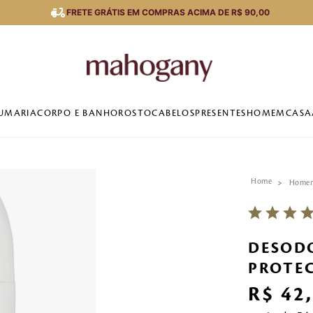
FRETE GRÁTIS EM COMPRAS ACIMA DE R$ 90,00
UMARIA
CORPO E BANHO
ROSTO
CABELOS
PRESENTES
HOMEM
CASA
Home
DESODO
PROTEC
R$
42