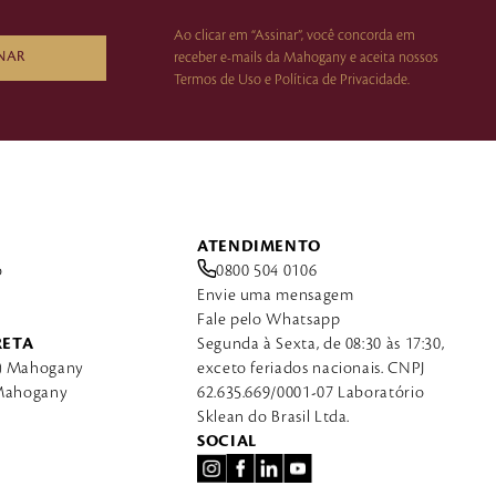
Ao clicar em “Assinar”, você concorda em
NAR
receber e-mails da Mahogany e aceita nossos
Termos de Uso e Política de Privacidade.
ATENDIMENTO
o
0800 504 0106
Envie uma mensagem
Fale pelo Whatsapp
RETA
Segunda à Sexta, de 08:30 às 17:30,
a) Mahogany
exceto feriados nacionais. CNPJ
 Mahogany
62.635.669/0001-07 Laboratório
Sklean do Brasil Ltda.
SOCIAL