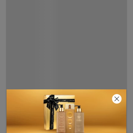
7
º
style pleasures
8
º
make me fever
9
º
style
10
º
sabonete liquido