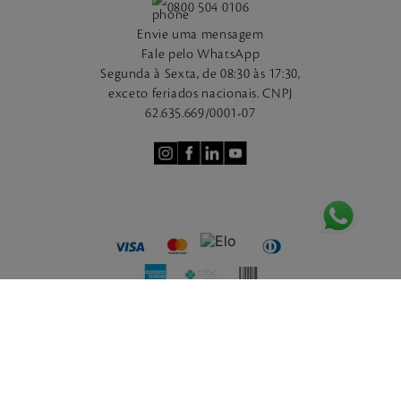
0800 504 0106
Envie uma mensagem
Fale pelo WhatsApp
Segunda à Sexta, de 08:30 às 17:30,
exceto feriados nacionais. CNPJ
62.635.669/0001-07