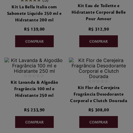
7
º
style pleasures
Kit Eau de Toilette e
Kit La Bella Italia com
Hidratante Corporal Belle
Sabonete Líquido 250 ml e
8
º
make me fever
Pour Amour
Hidratante 200 ml
R$
139
,
00
R$
312
,
90
9
º
style
10
º
sabonete liquido
Kit Lavanda & Algodão
Kit Flor de Cerejeira
Fragrância 100 ml e
Fragrância Desodorante
Hidratante 250 ml
Corporal e Clutch Dourada
R$
233
,
90
R$
308
,
00