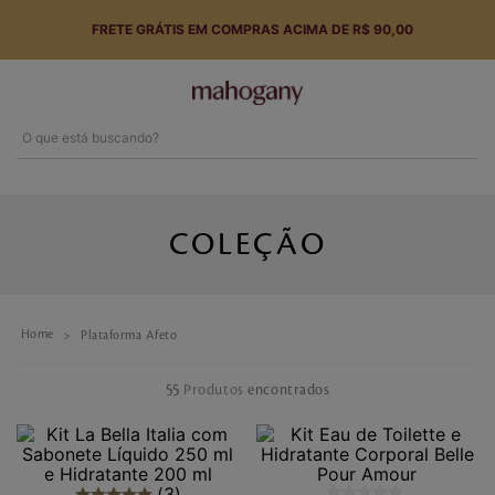
FRETE GRÁTIS EM COMPRAS ACIMA DE R$ 90,00
O que está buscando?
Termos mais buscados
1
º
perfume
COLEÇÃO
2
º
hidratante
3
º
tarde toscana
Plataforma Afeto
4
º
body splash
55
Produtos
5
º
sabonete
6
º
english rose
3