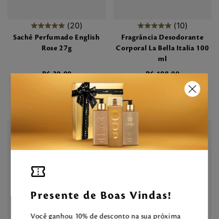
20
10
Sachê Perfumado English
Fragrância Desodorante
Rose 27g
Corporal La Bella Italia 100
ml
R$
29
,
90
R$
198
,
00
Presente de Boas Vindas!
Você ganhou 10% de desconto na sua próxima