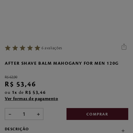
7
º
style pleasures
8
º
make me fever
9
º
style
10
º
sabonete liquido
6
avaliações
AFTER SHAVE BALM MAHOGANY FOR MEN 120G
R$
62
,
90
R$
53
,
46
ou
1
de
R$
53
,
46
Ver formas de pagamento
－
＋
COMPRAR
DESCRIÇÃO