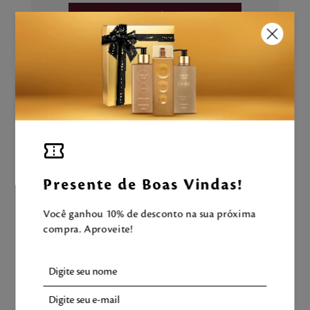
ADICIONAR À SACOLA
Aproveite e tenha uma experiência
Mahogany completa!
LEVE TAMBÉM
Presente de Boas Vindas!
Você ganhou 10% de desconto na sua próxima
compra. Aproveite!
-
15
%