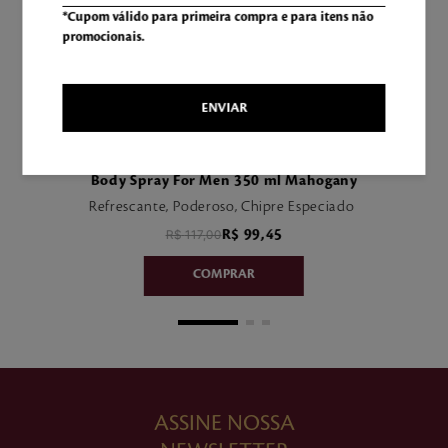
*Cupom válido para primeira compra e para itens não
promocionais.
ENVIAR
Body Spray For Men 350 ml Mahogany
Refrescante, Poderoso, Chipre Especiado
R$
117
,
00
R$
99
,
45
ASSINE NOSSA