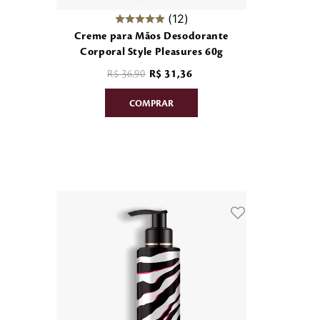
12
Creme para Mãos Desodorante
Corporal Style Pleasures 60g
R$
36
,
90
R$
31
,
36