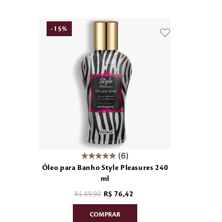
-
15
%
6
Óleo para Banho Style Pleasures 240
ml
R$
89
,
90
R$
76
,
42