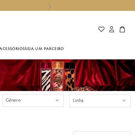
ACESSÓRIOS
SEJA UM PARCEIRO
Linha
Feminino
Phyton & Flowers
Style Pleasures
Wild Cat