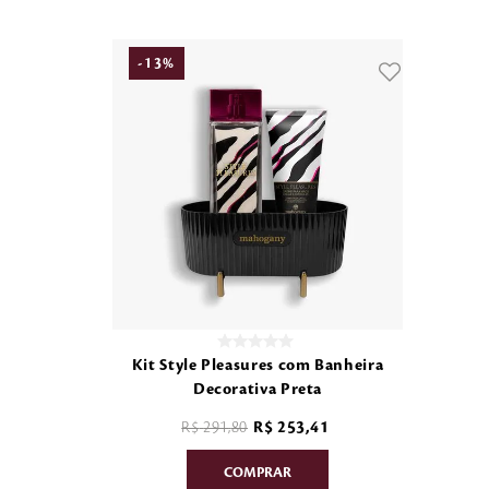
-
13
%
Kit Style Pleasures com Banheira
Decorativa Preta
R$
291
,
80
R$
253
,
41