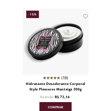
-
15
%
19
Hidratante Desodorante Corporal
Style Pleasures Manteiga 200g
R$
84
,
90
R$
72
,
16