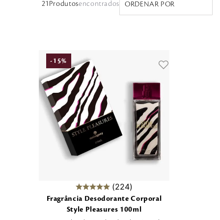
21
Produtos
ORDENAR POR
-
15
%
224
Fragrância Desodorante Corporal
Style Pleasures 100ml