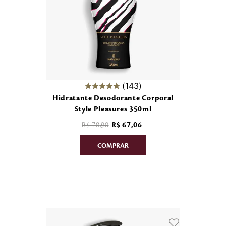
143
Hidratante Desodorante Corporal
Style Pleasures 350ml
R$
78
,
90
R$
67
,
06