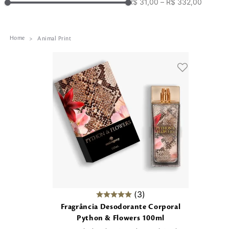
R$ 31,00
–
R$ 332,00
Acessórios
Acessórios e Embalagens
Óleo Corporal
Animal Print
Creme para Mãos
3
Fragrância Desodorante Corporal
Python & Flowers 100ml