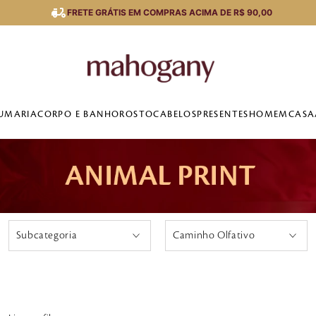
FRETE GRÁTIS EM COMPRAS ACIMA DE R$ 90,00
UMARIA
CORPO E BANHO
ROSTO
CABELOS
PRESENTES
HOMEM
CASA
Subcategoria
Caminho Olfativo
Oriental
Floral Frutal
Floral
Floral Oriental
Floriental
Oriental Amadeirada