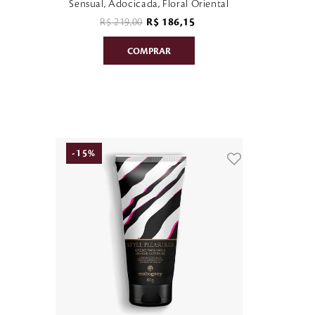
Sensual, Adocicada, Floral Oriental
R$
219
,
00
R$
186
,
15
-
15
%