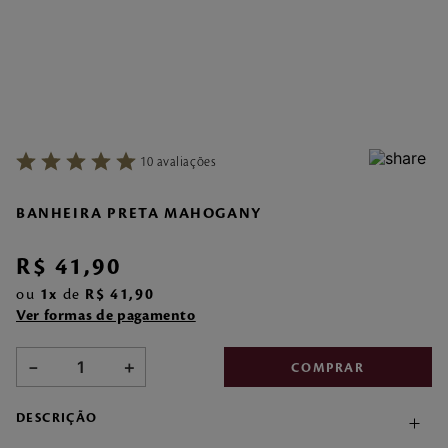
7
º
make me fever
8
º
style
9
º
style pleasures
10
º
sabonete liquido
10
avaliações
BANHEIRA PRETA MAHOGANY
R$
41
,
90
ou
1
de
R$
41
,
90
Ver formas de pagamento
－
＋
COMPRAR
DESCRIÇÃO