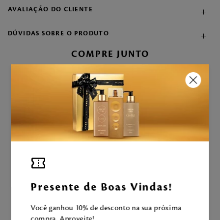
AVALIAÇÃO DO CLIENTE
DÚVIDAS SOBRE O PRODUTO
COMPRE JUNTO
Banheira Preta Mahogany
R$
41
,
90
+
Banheira Dourada Mahogany
R$
41
,
90
LEVE 2 PRODUTOS POR
R$ 83,80
ADICIONAR À SACOLA
Presente de Boas Vindas!
Aproveite e tenha uma experiência
Mahogany completa!
Você ganhou 10% de desconto na sua próxima
compra. Aproveite!