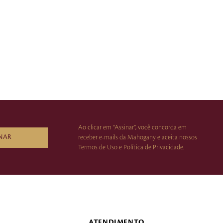
Ao clicar em “Assinar”, você concorda em
NAR
receber e-mails da Mahogany e aceita nossos
Termos de Uso e Política de Privacidade.
ATENDIMENTO