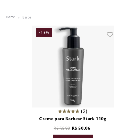
Barba
-
15
%
2
Creme para Barbear Stark 110g
R$
58
,
90
R$
50
,
06