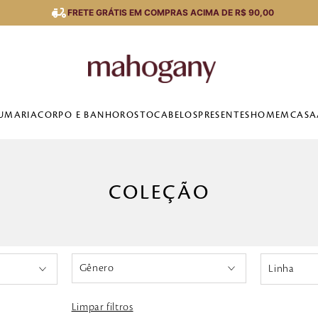
FRETE GRÁTIS EM COMPRAS ACIMA DE R$ 90,00
UMARIA
CORPO E BANHO
ROSTO
CABELOS
PRESENTES
HOMEM
CASA
COLEÇÃO
Linha
Masculino
Stark
Limpar filtros