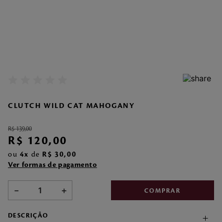
7
º
make me fever
8
º
style
9
º
style pleasures
10
º
flor cerejeira
CLUTCH WILD CAT MAHOGANY
R$
139
,
00
R$
120
,
00
ou
4
de
R$
30
,
00
Ver formas de pagamento
－
＋
COMPRAR
DESCRIÇÃO