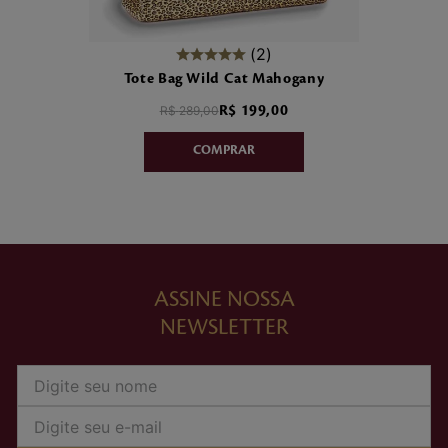
2
Tote Bag Wild Cat Mahogany
R$
289
,
00
R$
199
,
00
ASSINE NOSSA
NEWSLETTER