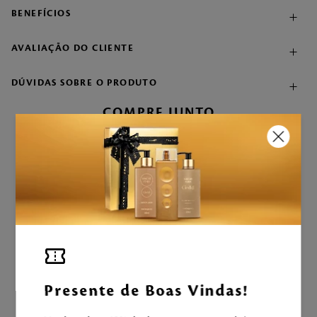
BENEFÍCIOS
AVALIAÇÃO DO CLIENTE
DÚVIDAS SOBRE O PRODUTO
COMPRE JUNTO
Condicionador English
Rose 500ml
+
R$
78
,
90
Fragrância Desodorante
Corporal English Rose
100ml
R$
169
,
00
CALCULANDO...
Presente de Boas Vindas!
ADICIONAR À SACOLA