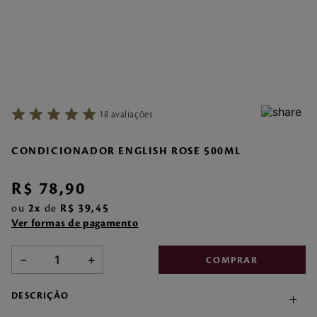
7
º
make me fever
8
º
style
9
º
flor cerejeira
10
º
style pleasures
18
avaliações
CONDICIONADOR ENGLISH ROSE 500ML
R$
78
,
90
ou
2
de
R$
39
,
45
Ver formas de pagamento
－
＋
COMPRAR
DESCRIÇÃO