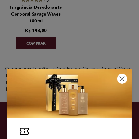
7
º
make me fever
Fragrância Desodorante
Corporal Savage Waves
8
º
style
100ml
R$
198
,
00
9
º
style pleasures
10
º
flor cerejeira
Compre uma Fragrância Desodorante Corporal Savage Waves
100ml (7022) e ganhe um Creme Para as Mãos Save Waves
160g (2123). Promoção cumulativa. Válido de 13/06/2023 a
10/07/2023 ou enquanto durarem os estoques.
ASSINE NOSSA
NEWSLETTER