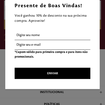
Presente de Boas Vindas!
Você ganhou 10% de desconto na sua próxima
compra. Aproveite!
CADASTRAR
Ao clicar em “Assinar”, você concorda em receber e-mails da Mahogany e
aceita nossos Termos de Uso e Política de Privacidade.
*Cupom válido para primeira compra e para itens não
promocionais.
ENVIAR
ENCONTRE UMA LOJA
INSTITUCIONAL
POLÍTICAS