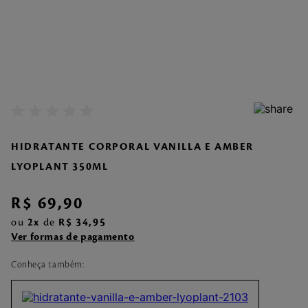
7
º
make me fever
8
º
style
9
º
style pleasures
10
º
flor cerejeira
HIDRATANTE CORPORAL VANILLA E AMBER
LYOPLANT 350ML
R$
69
,
90
ou
2
de
R$
34
,
95
Ver formas de pagamento
Conheça também: