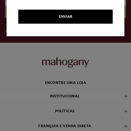
CADASTRAR
ENVIAR
Ao clicar em “Assinar”, você concorda em receber e-mails da Mahogany e
aceita nossos Termos de Uso e Política de Privacidade.
ENCONTRE UMA LOJA
INSTITUCIONAL
POLÍTICAS
FRANQUIA E VENDA DIRETA