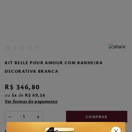
7
º
make me fever
8
º
style
9
º
style pleasures
10
º
sabonete liquido
KIT BELLE POUR AMOUR COM BANHEIRA
DECORATIVA BRANCA
R$
346
,
80
ou
5
de
R$
69
,
36
Ver formas de pagamento
－
＋
COMPRAR
DESCRIÇÃO