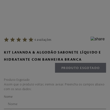
7
º
make me fever
8
º
style
9
º
style pleasures
10
º
sabonete liquido
4
avaliações
KIT LAVANDA & ALGODÃO SABONETE LÍQUIDO E
HIDRATANTE COM BANHEIRA BRANCA
PRODUTO ESGOTADO
Produto Esgotado
Assim que o produto voltar, iremos avisar. Preencha os campos abaixo
com os seus dados: