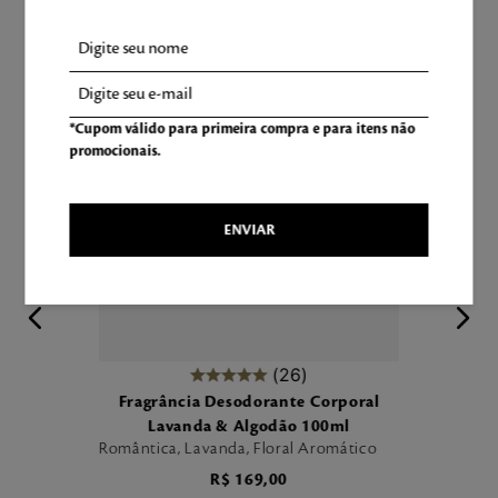
*Cupom válido para primeira compra e para itens não
promocionais.
ENVIAR
26
Fragrância Desodorante Corporal
Lavanda & Algodão 100ml
Romântica, Lavanda, Floral Aromático
R$
169
,
00