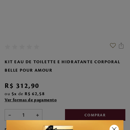
7
º
make me fever
8
º
style
9
º
style pleasures
10
º
flor cerejeira
KIT EAU DE TOILETTE E HIDRATANTE CORPORAL
BELLE POUR AMOUR
R$
312
,
90
ou
5
de
R$
62
,
58
Ver formas de pagamento
－
＋
COMPRAR
DESCRIÇÃO