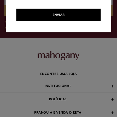
CADASTRAR
ENVIAR
Ao clicar em “Assinar”, você concorda em receber e-mails da Mahogany e
aceita nossos Termos de Uso e Política de Privacidade.
ENCONTRE UMA LOJA
INSTITUCIONAL
POLÍTICAS
FRANQUIA E VENDA DIRETA