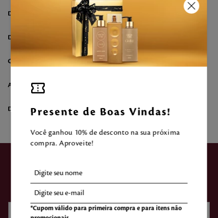
DESCRIÇÃO
DETALHES DO KIT
COMPOSIÇÃO
AVALIAÇÃO DO CLIENTE
DÚVIDAS SOBRE O PRODUTO
Presente de Boas Vindas!
Você ganhou 10% de desconto na sua próxima
compra. Aproveite!
ASSINE NOSSA
NEWSLETTER
*Cupom válido para primeira compra e para itens não