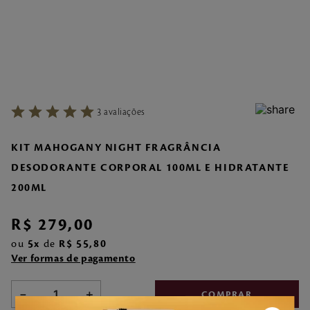
7
º
style pleasures
8
º
make me fever
9
º
style
10
º
sabonete liquido
3
avaliações
KIT MAHOGANY NIGHT FRAGRÂNCIA
DESODORANTE CORPORAL 100ML E HIDRATANTE
200ML
R$
279
,
00
ou
5
de
R$
55
,
80
Ver formas de pagamento
－
＋
COMPRAR