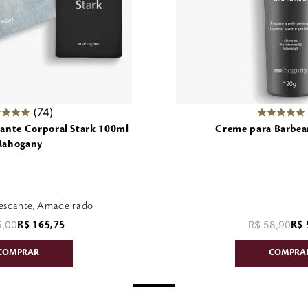
74
ante Corporal Stark 100ml
Creme para Barbea
ahogany
frescante, Amadeirado
5
,
00
R$
58
,
90
R$
165
,
75
R$