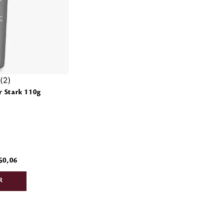
2
r Stark 110g
50
,
06