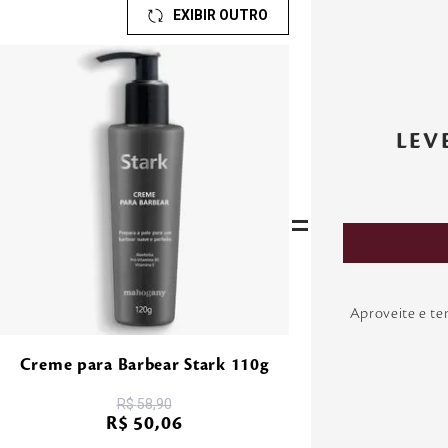
EXIBIR OUTRO
LEV
=
Aproveite e t
Creme para Barbear Stark 110g
R$
58
,
90
R$
50
,
06