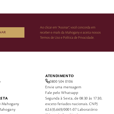
Ao clicar em “Assinar”, você concorda em
NAR
receber e-mails da Mahogany e aceita nossos
Termos de Uso e Política de Privacidade.
ATENDIMENTO
o
0800 504 0106
Envie uma mensagem
Fale pelo Whatsapp
RETA
Segunda à Sexta, de 08:30 às 17:30,
a) Mahogany
exceto feriados nacionais. CNPJ
 Mahogany
62.635.669/0001-07 Laboratório