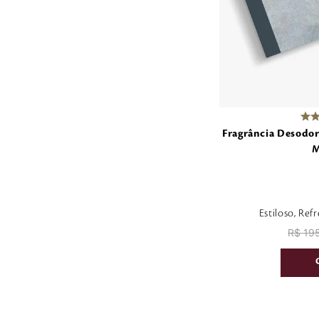
Fragrância Desodor
M
Estiloso, Re
R$
19