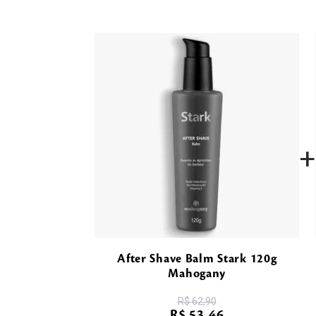
+
After Shave Balm Stark 120g
Mahogany
R$
62
,
90
R$
53
,
46