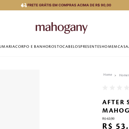
FRETE GRÁTIS EM COMPRAS ACIMA DE R$ 90,00
UMARIA
CORPO E BANHO
ROSTO
CABELOS
PRESENTES
HOMEM
CASA
Home
AFTER 
MAHOG
R$
62
,
90
R$
53