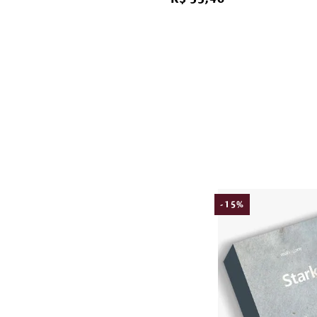
-
15
%