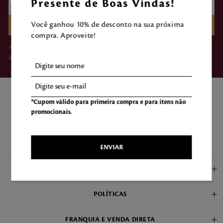
Presente de Boas Vindas!
Você ganhou 10% de desconto na sua próxima
CADASTRAR
compra. Aproveite!
Ao clicar em “Assinar”, você concorda em receber e-mails da Mahogany e
aceita nossos Termos de Uso e Política de Privacidade.
*Cupom válido para primeira compra e para itens não
promocionais.
ENCONTRE UMA LOJA
ENVIAR
INSTITUCIONAL
POLÍTICAS
FRANQUIA E VENDA DIRETA