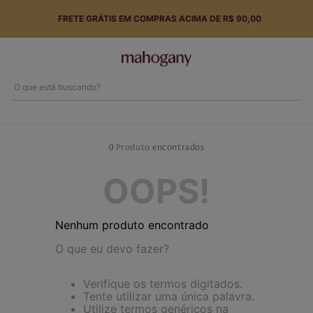
FRETE GRÁTIS EM COMPRAS ACIMA DE R$ 90,00
O que está buscando?
Termos mais buscados
1
º
perfume
0
Produto
2
º
hidratante
OOPS!
3
º
body splash
Nenhum produto encontrado
4
º
tarde toscana
O que eu devo fazer?
5
º
sabonete
Verifique os termos digitados.
6
º
english rose
Tente utilizar uma única palavra.
Utilize termos genéricos na