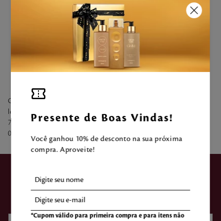
Kit Uma Tarde na Toscana
Fragrância e Hidratante
Corporal
R$
267
,
90
Compre a Fragrância Uma Tarde na Toscana 100ml (4642) e
leve o Hidratante Uma Tarde na Toscana 350ml (9892) de R$
Presente de Boas Vindas!
74,90 por R$59,90 cada. Promoção válida de 10/09/2025 a
08/10/2025 ou enquanto durarem os estoques.
Você ganhou 10% de desconto na sua próxima
compra. Aproveite!
ASSINE NOSSA
NEWSLETTER
*Cupom válido para primeira compra e para itens não