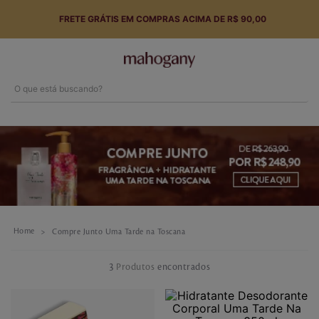
FRETE GRÁTIS EM COMPRAS ACIMA DE R$ 90,00
O que está buscando?
Termos mais buscados
1
º
perfume
2
º
hidratante
3
º
body splash
Compre Junto Uma Tarde na Toscana
4
º
tarde toscana
5
º
sabonete
3
Produtos
6
º
english rose