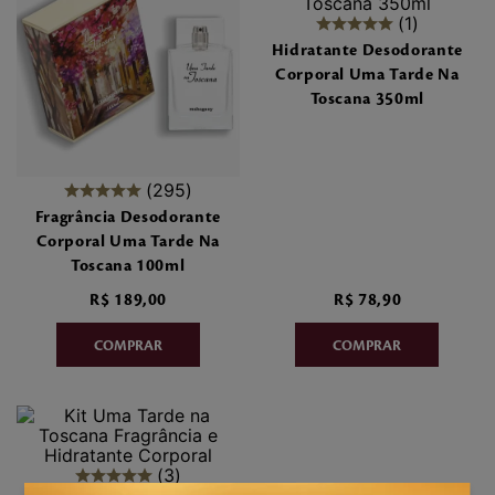
7
º
make me fever
1
Hidratante Desodorante
8
º
style
Corporal Uma Tarde Na
Toscana 350ml
9
º
style pleasures
10
º
flor cerejeira
295
Fragrância Desodorante
Corporal Uma Tarde Na
Toscana 100ml
R$
189
,
00
R$
78
,
90
3