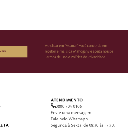
Ao clicar em “Assinar”, você concorda em
NAR
receber e-mails da Mahogany e aceita nossos
Termos de Uso e Política de Privacidade.
ATENDIMENTO
o
0800 504 0106
Envie uma mensagem
Fale pelo Whatsapp
RETA
Segunda à Sexta, de 08:30 às 17:30,