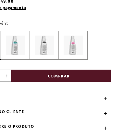
49
,
90
de pagamento
bém:
＋
COMPRAR
DO CLIENTE
BRE O PRODUTO