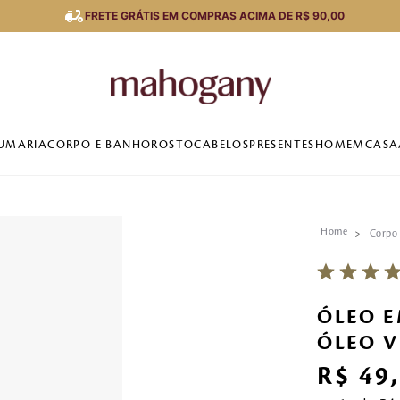
FRETE GRÁTIS EM COMPRAS ACIMA DE R$ 90,00
UMARIA
CORPO E BANHO
ROSTO
CABELOS
PRESENTES
HOMEM
CASA
Corpo
ÓLEO E
ÓLEO V
R$
49