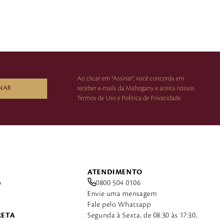
Ao clicar em “Assinar”, você concorda em
NAR
receber e-mails da Mahogany e aceita nossos
Termos de Uso e Política de Privacidade.
ATENDIMENTO
o
0800 504 0106
Envie uma mensagem
Fale pelo Whatsapp
RETA
Segunda à Sexta, de 08:30 às 17:30,