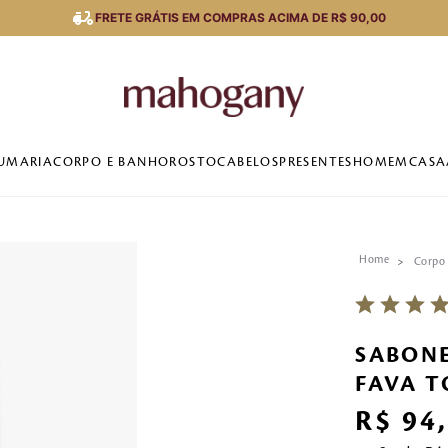
FRETE GRÁTIS EM COMPRAS ACIMA DE R$ 90,00
UMARIA
CORPO E BANHO
ROSTO
CABELOS
PRESENTES
HOMEM
CASA
Corpo
SABONE
FAVA T
R$
94