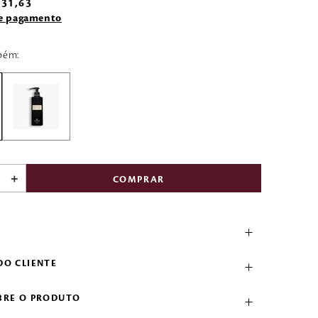
31
,
63
de pagamento
bém:
＋
COMPRAR
DO CLIENTE
BRE O PRODUTO