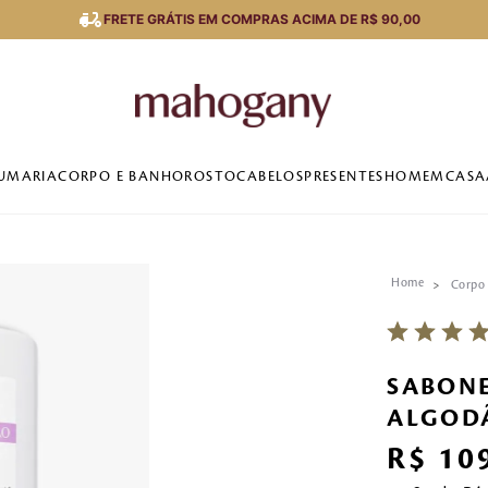
FRETE GRÁTIS EM COMPRAS ACIMA DE R$ 90,00
UMARIA
CORPO E BANHO
ROSTO
CABELOS
PRESENTES
HOMEM
CASA
Corpo
SABONE
ALGODÃ
R$
10