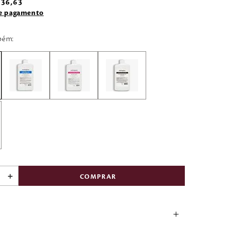
36
,
63
de pagamento
bém:
＋
COMPRAR