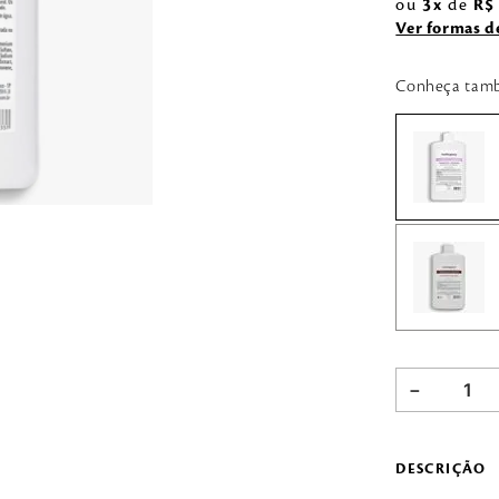
ou
3
de
R$
Ver formas 
Conheça tam
－
DESCRIÇÃO