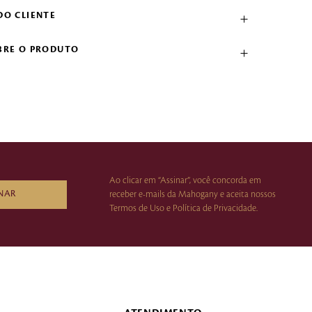
DO CLIENTE
BRE O PRODUTO
Ao clicar em “Assinar”, você concorda em
NAR
receber e-mails da Mahogany e aceita nossos
Termos de Uso e Política de Privacidade.