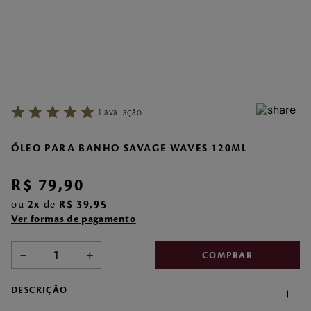
7
º
style pleasures
8
º
make me fever
9
º
style
10
º
sabonete liquido
1
avaliação
ÓLEO PARA BANHO SAVAGE WAVES 120ML
R$
79
,
90
ou
2
de
R$
39
,
95
Ver formas de pagamento
－
＋
COMPRAR
DESCRIÇÃO