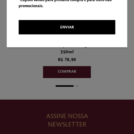
promocionais.
ENVIAR
5
Hidratante Corporal Savage Waves
350ml
R$
78
,
90
ASSINE NOSSA
NEWSLETTER