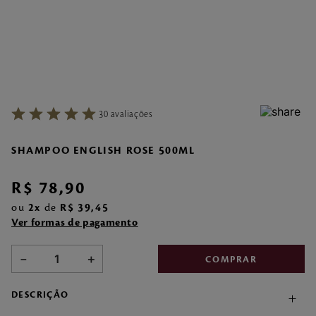
7
º
make me fever
8
º
style
9
º
style pleasures
10
º
sabonete liquido
30
avaliações
SHAMPOO ENGLISH ROSE 500ML
R$
78
,
90
ou
2
de
R$
39
,
45
Ver formas de pagamento
－
＋
COMPRAR
DESCRIÇÃO