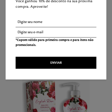
ADICIONAR À SACOLA
Você ganhou 10% de desconto na sua próxima
compra. Aproveite!
Aproveite e tenha uma experiência
Mahogany completa!
*Cupom válido para primeira compra e para itens não
promocionais.
LEVE TAMBÉM
ENVIAR