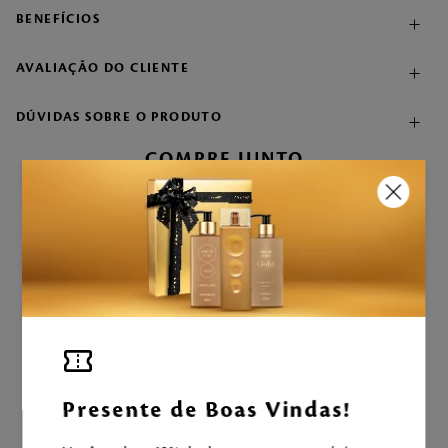
BENEFÍCIOS
AVALIAÇÃO DO CLIENTE
DÚVIDAS SOBRE O PRODUTO
COMPRE JUNTO
Shampoo English Rose 500ml
R$
78
,
90
+
Fragrância Desodorante
Corporal English Rose
100ml
R$
169
,
00
CALCULANDO...
Presente de Boas Vindas!