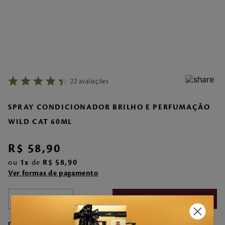
7
º
make me fever
8
º
style
9
º
style pleasures
10
º
flor cerejeira
22
avaliações
SPRAY CONDICIONADOR BRILHO E PERFUMAÇÃO
WILD CAT 60ML
R$
58
,
90
ou
1
de
R$
58
,
90
Ver formas de pagamento
－
＋
COMPRAR
DESCRIÇÃO