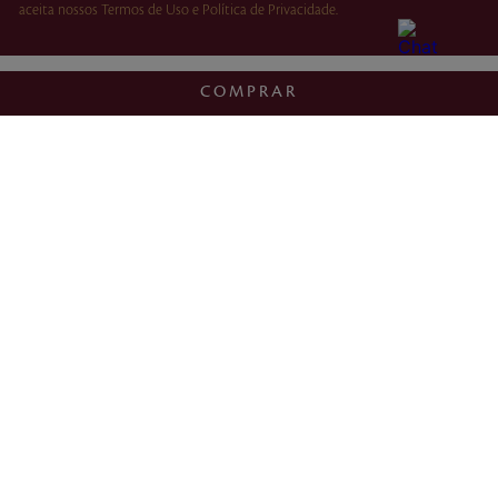
aceita nossos Termos de Uso e Política de Privacidade.
COMPRAR
ENCONTRE UMA LOJA
INSTITUCIONAL
POLÍTICAS
FRANQUIA E VENDA DIRETA
ATENDIMENTO
0800 504 0106
Envie uma mensagem