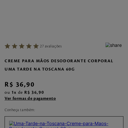
7
º
make me fever
8
º
style
9
º
style pleasures
10
º
flor cerejeira
27
avaliações
CREME PARA MÃOS DESODORANTE CORPORAL
UMA TARDE NA TOSCANA 60G
R$
36
,
90
ou
1
de
R$
36
,
90
Ver formas de pagamento
Conheça também: