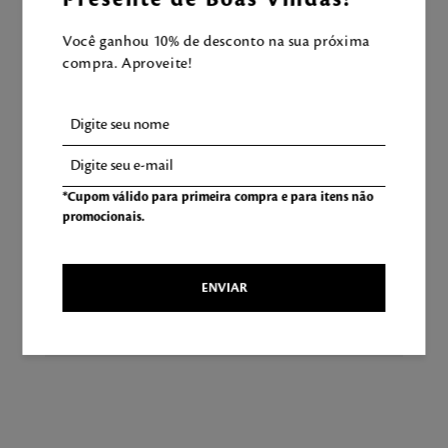
Você ganhou 10% de desconto na sua próxima
+
compra. Aproveite!
Fragrância Desodorante
Corporal Uma Tarde Na
Toscana 100ml
R$
189
,
00
*Cupom válido para primeira compra e para itens não
CALCULANDO...
promocionais.
ADICIONAR À SACOLA
ENVIAR
Aproveite e tenha uma experiência
Mahogany completa!