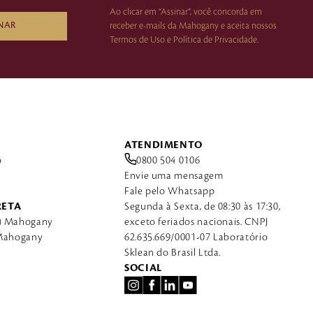
Ao clicar em “Assinar”, você concorda em
NAR
receber e-mails da Mahogany e aceita nossos
Termos de Uso e Política de Privacidade.
ATENDIMENTO
o
0800 504 0106
Envie uma mensagem
Fale pelo Whatsapp
RETA
Segunda à Sexta, de 08:30 às 17:30,
a) Mahogany
exceto feriados nacionais. CNPJ
 Mahogany
62.635.669/0001-07 Laboratório
Sklean do Brasil Ltda.
SOCIAL