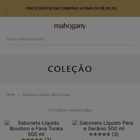
FRETE GRÁTIS EM COMPRAS ACIMA DE R$ 90,00
O que está buscando?
Termos mais buscados
1
º
perfume
COLEÇÃO
2
º
hidratante
3
º
body splash
Sabonete Líquido Black Friday
4
º
tarde toscana
2
Produtos
5
º
sabonete
6
º
english rose
3
2