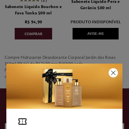
Sabonete Líquido Pera e
7
º
make me fever
Sabonete Líquido Bourbon e
Gerânio 500 ml
Fava Tonka 500 ml
8
º
style
R$
94
,
90
PRODUTO INDISPONÍVEL
9
º
style pleasures
AVISE-ME
10
º
flor cerejeira
Compre Hidratante Desodorante Corporal Jardin des Roses
350ml (9544) de R$74,90 por R$59,90 cada.
Promoção válida de 25/11/2024 a 01/12/2024 ou enquanto
durarem os estoques. Promoção não válida para trocas.
ASSINE NOSSA
NEWSLETTER