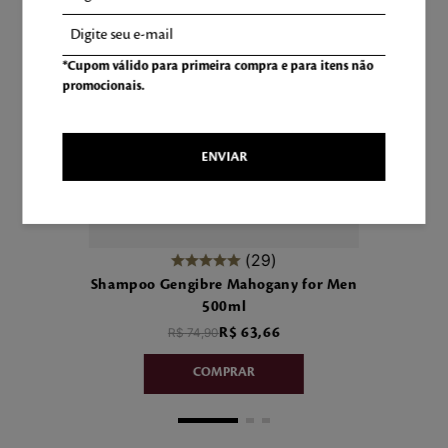
-
15
%
*Cupom válido para primeira compra e para itens não
promocionais.
ENVIAR
29
Shampoo Gengibre Mahogany for Men
500ml
R$
74
,
90
R$
63
,
66