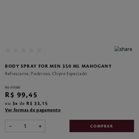
7
º
make me fever
8
º
style
9
º
style pleasures
10
º
sabonete liquido
BODY SPRAY FOR MEN 350 ML MAHOGANY
Refrescante, Poderoso, Chipre Especiado
R$
117
,
00
R$
99
,
45
ou
3
de
R$
33
,
15
Ver formas de pagamento
－
＋
COMPRAR