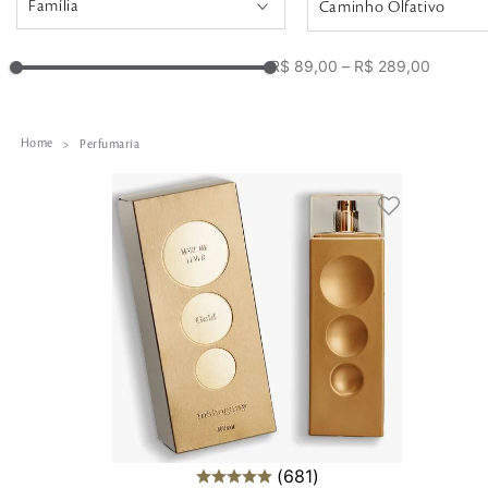
Caminho Olfativo
Floral
Amadeirada Ambarada
R$ 89,00
–
R$ 289,00
Oriental
Amadeirada Aromática
Amadeirado
Amadeirada Especiada
Fougère
Perfumaria
Aromática Herbal
Floriental
Chipre Especiado
Aromático
Chipre Floral
Cítrico
Cítrica Floral
Chipre
Floral Amadeirada
Frutal
Floral Ambarada
Floral Baunilha
681