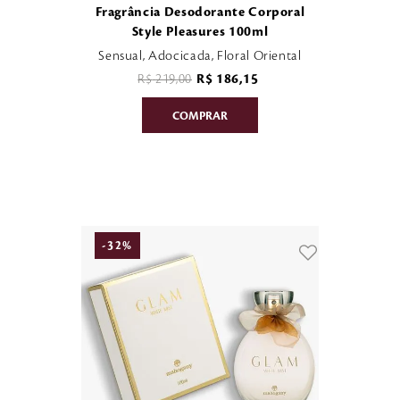
Fragrância Desodorante Corporal
Style Pleasures 100ml
Sensual, Adocicada, Floral Oriental
R$
219
,
00
R$
186
,
15
-
32
%