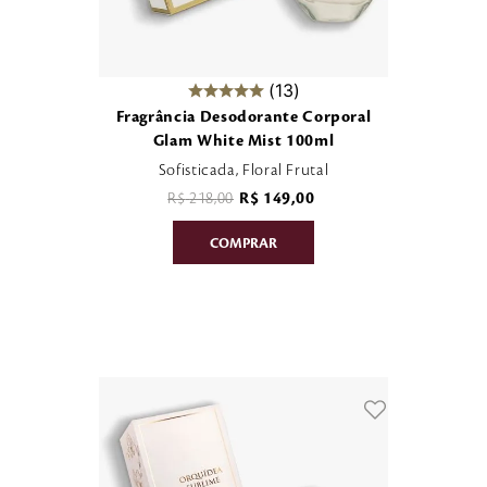
13
Fragrância Desodorante Corporal
Glam White Mist 100ml
Sofisticada, Floral Frutal
R$
218
,
00
R$
149
,
00