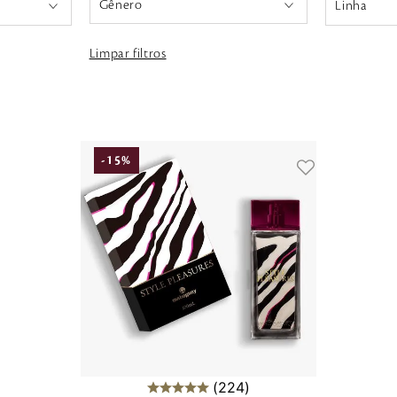
Linha
Feminino
Alexandre H
Limpar filtros
Masculino
Bambou Ori
Belle Pour 
Bulgarian R
Chardonna
-
15
%
Charlot
Desert Cod
English Rose
Experience
Flor de Cere
224