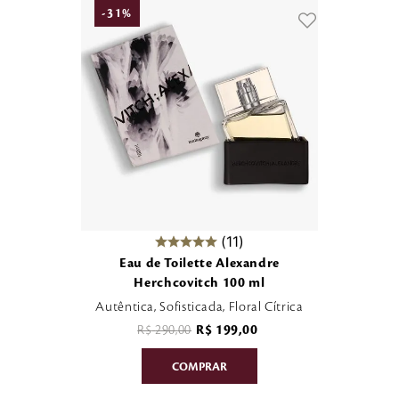
-
31
%
11
Eau de Toilette Alexandre
Herchcovitch 100 ml
Autêntica, Sofisticada, Floral Cítrica
R$
290
,
00
R$
199
,
00