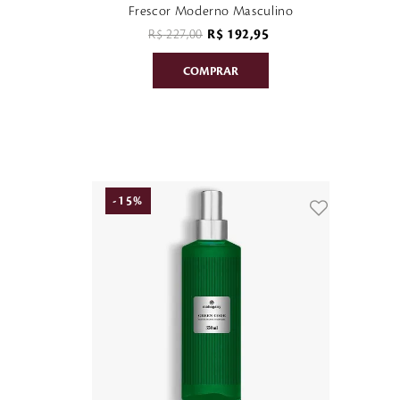
Frescor Moderno Masculino
R$
227
,
00
R$
192
,
95
-
15
%