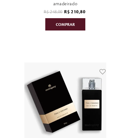
amadeirado
R$
248
,
00
R$
210
,
80