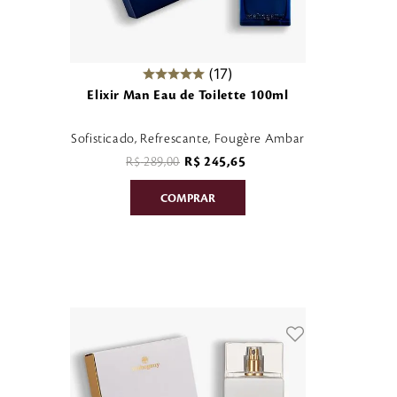
17
Elixir Man Eau de Toilette 100ml
Sofisticado, Refrescante, Fougère Ambar
R$
289
,
00
R$
245
,
65