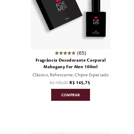
65
Fragrância Desodorante Corporal
Mahogany For Men 100ml
Clássico, Refrescante, Chipre Especiado
R$
195
,
00
R$
165
,
75