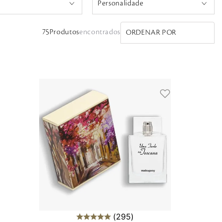
Personalidade
erchcovitch
Clássico
75
Produtos
ORDENAR POR
ental
Divertida
Amour
Energizante
ose
Esportista
y
Estiloso
Intensa
e
Moderna
Moderno
Romântica
jeira
Sensual
295