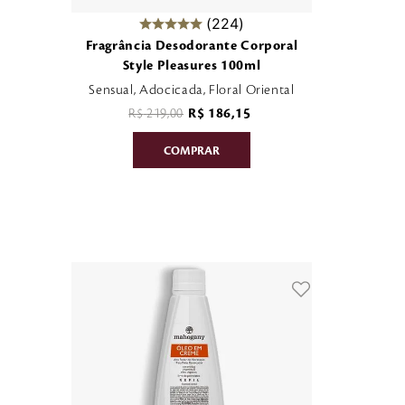
224
Fragrância Desodorante Corporal
Style Pleasures 100ml
Sensual, Adocicada, Floral Oriental
R$
219
,
00
R$
186
,
15