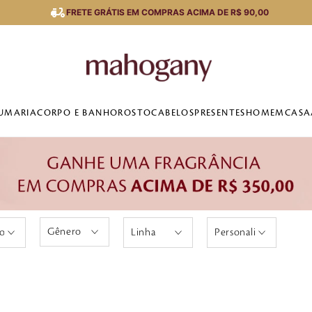
FRETE GRÁTIS EM COMPRAS ACIMA DE R$ 90,00
UMARIA
CORPO E BANHO
ROSTO
CABELOS
PRESENTES
HOMEM
CASA
 Olfativo
Linha
Personalidade
Feminino
ada
Amber
Clássico
a
Masculino
Bambou
Divertida
ada
Oriental
Energizante
a