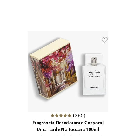
Belle Pour
Esportista
ada
Amour
Estiloso
a
Bulgarian Rose
Intensa
a
Calêndula do
Moderna
Mediterrâneo
oral
Moderno
Chardonnay
Romântica
Charlot
ada
Sensual
Desert Code
Elixir Man
a
English Rose
unilha
uquet
esca
295
Fragrância Desodorante Corporal
Uma Tarde Na Toscana 100ml