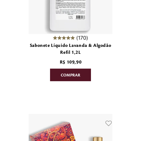
170
Sabonete Líquido Lavanda & Algodão
Refil 1,2L
R$
109
,
90