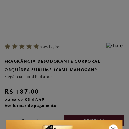
7
º
style pleasures
8
º
make me fever
9
º
style
10
º
sabonete liquido
5
avaliações
FRAGRÂNCIA DESODORANTE CORPORAL
ORQUÍDEA SUBLIME 100ML MAHOGANY
Elegância Floral Radiante
R$
187
,
00
ou
5
de
R$
37
,
40
Ver formas de pagamento
－
＋
COMPRAR