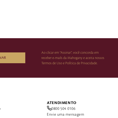
Ao clicar em “Assinar”, você concorda em
NAR
receber e-mails da Mahogany e aceita nossos
Termos de Uso e Política de Privacidade.
ATENDIMENTO
o
0800 504 0106
Envie uma mensagem