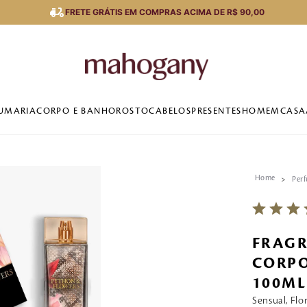
FRETE GRÁTIS EM COMPRAS ACIMA DE R$ 90,00
UMARIA
CORPO E BANHO
ROSTO
CABELOS
PRESENTES
HOMEM
CASA
Per
FRAG
CORPO
100ML
Sensual, Flo