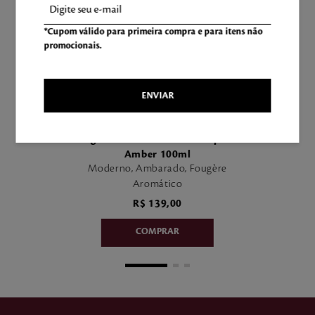
*Cupom válido para primeira compra e para itens não
promocionais.
ENVIAR
63
Fragrância Desodorante Corporal
Amber 100ml
Moderno, Ambarado, Fougère
Aromático
R$
139
,
00