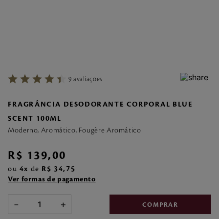
7
º
make me fever
8
º
style
9
º
flor cerejeira
10
º
style pleasures
9
avaliações
FRAGRÂNCIA DESODORANTE CORPORAL BLUE
SCENT 100ML
Moderno, Aromático, Fougère Aromático
R$
139
,
00
ou
4
de
R$
34
,
75
Ver formas de pagamento
－
＋
COMPRAR