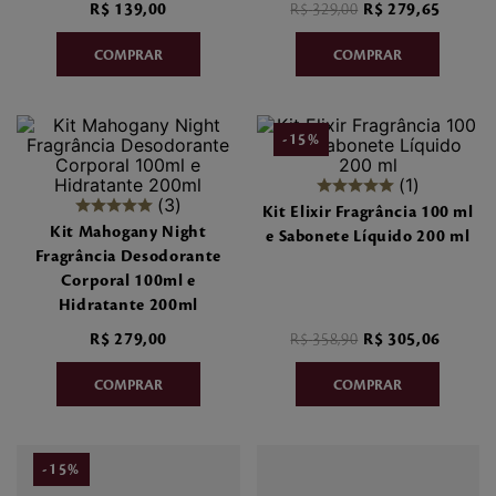
R$
139
,
00
R$
329
,
00
R$
279
,
65
7
º
make me fever
8
º
style
9
º
style pleasures
-
15
%
10
º
sabonete liquido
1
3
Kit Elixir Fragrância 100 ml
Kit Mahogany Night
e Sabonete Líquido 200 ml
Fragrância Desodorante
Corporal 100ml e
Hidratante 200ml
R$
279
,
00
R$
358
,
90
R$
305
,
06
-
15
%