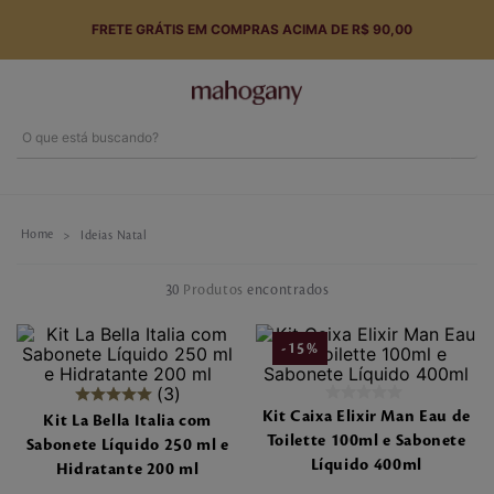
FRETE GRÁTIS EM COMPRAS ACIMA DE R$ 90,00
O que está buscando?
Termos mais buscados
1
º
perfume
Ideias Natal
2
º
hidratante
30
Produtos
3
º
tarde toscana
-
15
%
4
º
body splash
3
5
º
sabonete
Kit Caixa Elixir Man Eau de
Kit La Bella Italia com
Toilette 100ml e Sabonete
Sabonete Líquido 250 ml e
6
º
english rose
Líquido 400ml
Hidratante 200 ml