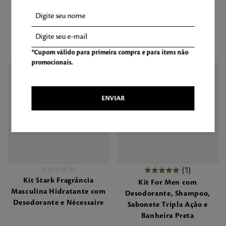
R$
336
,
90
R$
323
,
40
R$
274
,
89
*Cupom válido para primeira compra e para itens não
promocionais.
-
15
%
-
15
%
ENVIAR
1
Kit Stark Fragrância
Kit For Men com
Masculina Hidratante com
Desodorante, Shampoo,
Desodorante e Nécessaire
Sabonete Tripla Ação e
Banheira Preta