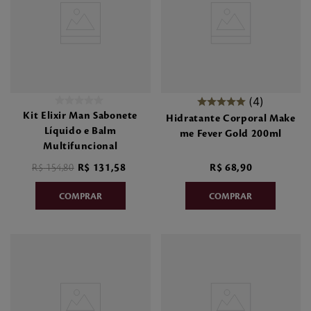
4
Kit Elixir Man Sabonete
Hidratante Corporal Make
Líquido e Balm
me Fever Gold 200ml
Multifuncional
R$
154
,
80
R$
131
,
58
R$
68
,
90