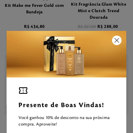
Kit Fragrância Glam White
Kit Make me Fever Gold com
Mist e Clutch Trend
Bandeja
Dourada
R$
436
,
80
R$
357
,
00
R$
288
,
00
-
15
%
Presente de Boas Vindas!
11
Você ganhou 10% de desconto na sua próxima
Kit Sport R Fragrância com
compra. Aproveite!
Kit Glam Fragrância e
Desodorante e Nécessaire
Hidratante