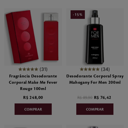
-
15
%
31
34
Fragrância Desodorante
Desodorante Corporal Spray
Corporal Make Me Fever
Mahogany For Men 200ml
Rouge 100ml
R$
248
,
00
R$
89
,
90
R$
76
,
42