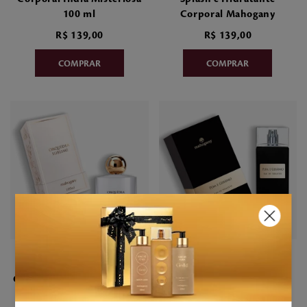
100 ml
Corporal Mahogany
R$
139
,
00
R$
139
,
00
5
10
Fragrância Desodorante
Eau de Toilette Pera e
Corporal Orquídea Sublime
Gerânio 100ml
100ml Mahogany