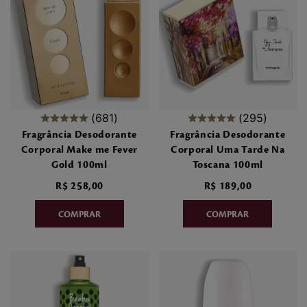
7
º
make me fever
8
º
style
9
º
style pleasures
10
º
flor cerejeira
681
295
Fragrância Desodorante
Fragrância Desodorante
Corporal Make me Fever
Corporal Uma Tarde Na
Gold 100ml
Toscana 100ml
R$
258
,
00
R$
189
,
00