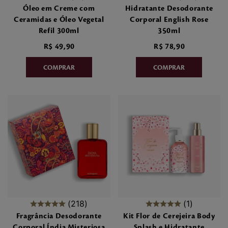
Óleo em Creme com
Hidratante Desodorante
Ceramidas e Óleo Vegetal
Corporal English Rose
Refil 300ml
350ml
R$
49
,
90
R$
78
,
90
218
1
Fragrância Desodorante
Kit Flor de Cerejeira Body
Corporal Índia Misteriosa
Splash e Hidratante