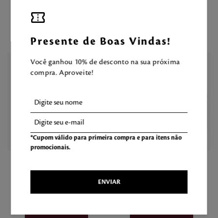
R$
187
,
00
R$
238
,
00
Presente de Boas Vindas!
Você ganhou 10% de desconto na sua próxima
compra. Aproveite!
*Cupom válido para primeira compra e para itens não
promocionais.
143
56
Hidratante Desodorante
Fragrância Desodorante
Corporal Style Pleasures
Corporal Mel das Flores
ENVIAR
350ml
100ml
R$
78
,
90
R$
189
,
00