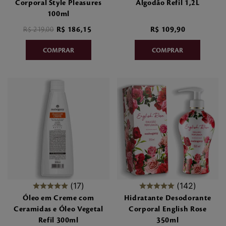
Corporal Style Pleasures
Algodão Refil 1,2L
100ml
R$
219
,
00
R$
186
,
15
R$
109
,
90
17
142
Óleo em Creme com
Hidratante Desodorante
Ceramidas e Óleo Vegetal
Corporal English Rose
Refil 300ml
350ml