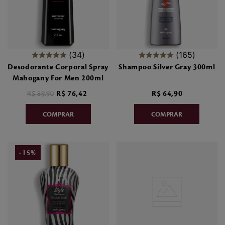
34
165
Desodorante Corporal Spray
Shampoo Silver Gray 300ml
Mahogany For Men 200ml
R$
89
,
90
R$
76
,
42
R$
64
,
90
-
15
%