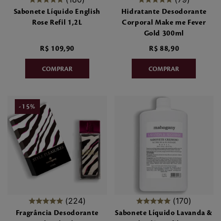
Sabonete Líquido English
Hidratante Desodorante
Rose Refil 1,2L
Corporal Make me Fever
Gold 300ml
R$
109
,
90
R$
88
,
90
-
15
%
224
170
Fragrância Desodorante
Sabonete Líquido Lavanda &