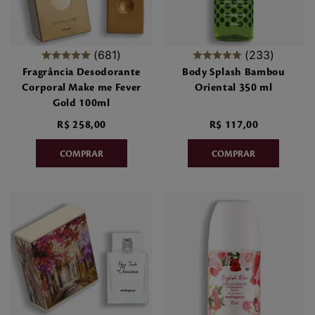
7
º
make me fever
8
º
style
681
233
Fragrância Desodorante
Body Splash Bambou
9
º
style pleasures
Corporal Make me Fever
Oriental 350 ml
Gold 100ml
10
º
sabonete liquido
R$
258
,
00
R$
117
,
00