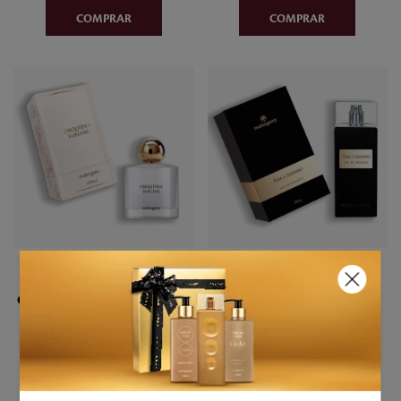
5
10
Fragrância Desodorante
Eau de Toilette Pera e
Corporal Orquídea Sublime
Gerânio 100ml
100ml Mahogany
R$
187
,
00
R$
238
,
00