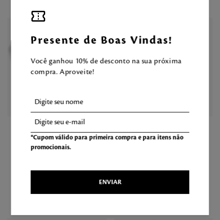
-
15
%
Presente de Boas Vindas!
Você ganhou 10% de desconto na sua próxima
compra. Aproveite!
56
143
Fragrância Desodorante
Hidratante Desodorante
*Cupom válido para primeira compra e para itens não
Corporal Mel das Flores
Corporal Style Pleasures
promocionais.
100ml
350ml
R$
189
,
00
R$
78
,
90
R$
67
,
06
ENVIAR