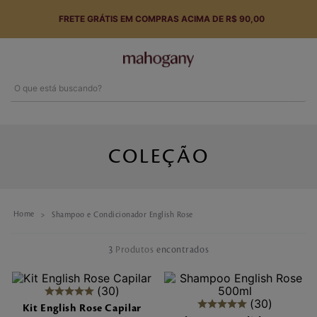
FRETE GRÁTIS EM COMPRAS ACIMA DE R$ 90,00
O que está buscando?
Termos mais buscados
1
º
perfume
COLEÇÃO
2
º
hidratante
3
º
body splash
Shampoo e Condicionador English Rose
4
º
tarde toscana
3
Produtos
5
º
sabonete
30
6
º
english rose
30
Kit English Rose Capilar