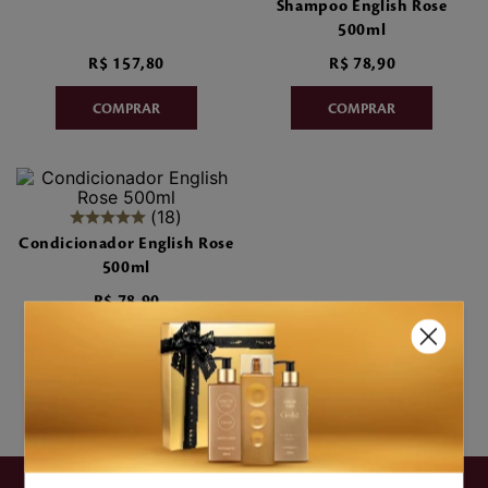
Shampoo English Rose
7
º
make me fever
500ml
R$
157
,
80
R$
78
,
90
8
º
style
9
º
style pleasures
10
º
flor cerejeira
18
Condicionador English Rose
500ml
R$
78
,
90