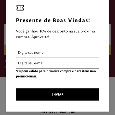
ASSINE NOSSA
NEWSLETTER
Presente de Boas Vindas!
Você ganhou 10% de desconto na sua próxima
compra. Aproveite!
CADASTRAR
Ao clicar em “Assinar”, você concorda em receber e-mails da Mahogany e
aceita nossos Termos de Uso e Política de Privacidade.
*Cupom válido para primeira compra e para itens não
promocionais.
ENVIAR
ENCONTRE UMA LOJA